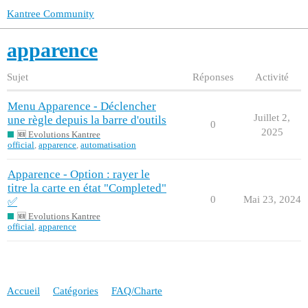
Kantree Community
apparence
Sujet
Réponses
Activité
Menu Apparence - Déclencher
Juillet 2,
une règle depuis la barre d'outils
0
2025
🆕 Evolutions Kantree
official
,
apparence
,
automatisation
Apparence - Option : rayer le
titre la carte en état "Completed"
0
Mai 23, 2024
✅
🆕 Evolutions Kantree
official
,
apparence
Accueil
Catégories
FAQ/Charte