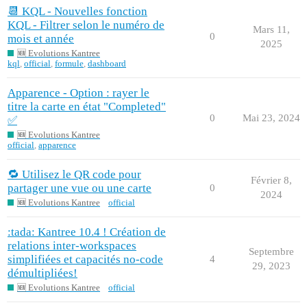
📆 KQL - Nouvelles fonction
KQL - Filtrer selon le numéro de
Mars 11,
0
mois et année
2025
🆕 Evolutions Kantree
kql
,
official
,
formule
,
dashboard
Apparence - Option : rayer le
titre la carte en état "Completed"
0
Mai 23, 2024
✅
🆕 Evolutions Kantree
official
,
apparence
🔁 Utilisez le QR code pour
Février 8,
partager une vue ou une carte
0
2024
🆕 Evolutions Kantree
official
:tada: Kantree 10.4 ! Création de
relations inter-workspaces
Septembre
simplifiées et capacités no-code
4
29, 2023
démultipliées!
🆕 Evolutions Kantree
official