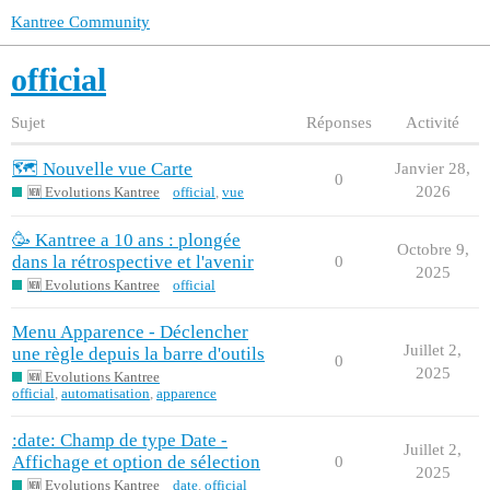
Kantree Community
official
Sujet
Réponses
Activité
🗺️ Nouvelle vue Carte
Janvier 28,
0
2026
🆕 Evolutions Kantree
official
,
vue
🥳 Kantree a 10 ans : plongée
Octobre 9,
dans la rétrospective et l'avenir
0
2025
🆕 Evolutions Kantree
official
Menu Apparence - Déclencher
Juillet 2,
une règle depuis la barre d'outils
0
2025
🆕 Evolutions Kantree
official
,
automatisation
,
apparence
:date: Champ de type Date -
Juillet 2,
Affichage et option de sélection
0
2025
🆕 Evolutions Kantree
date
,
official