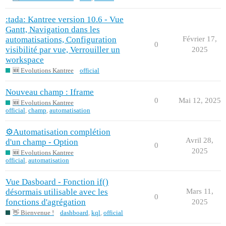
:tada: Kantree version 10.6 - Vue
Gantt, Navigation dans les
automatisations, Configuration
Février 17,
0
visibilité par vue, Verrouiller un
2025
workspace
🆕 Evolutions Kantree
official
Nouveau champ : Iframe
0
Mai 12, 2025
🆕 Evolutions Kantree
official
,
champ
,
automatisation
⚙️Automatisation complétion
Avril 28,
d'un champ - Option
0
2025
🆕 Evolutions Kantree
official
,
automatisation
Vue Dasboard - Fonction if()
désormais utilisable avec les
Mars 11,
0
fonctions d'agrégation
2025
👋 Bienvenue !
dashboard
,
kql
,
official