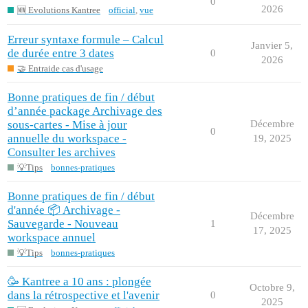
0
2026
🆕 Evolutions Kantree
official
,
vue
Erreur syntaxe formule – Calcul
Janvier 5,
de durée entre 3 dates
0
2026
🤝 Entraide cas d'usage
Bonne pratiques de fin / début
d’année package Archivage des
sous-cartes - Mise à jour
Décembre
0
annuelle du workspace -
19, 2025
Consulter les archives
💡Tips
bonnes-pratiques
Bonne pratiques de fin / début
d'année 📦 Archivage -
Décembre
Sauvegarde - Nouveau
1
17, 2025
workspace annuel
💡Tips
bonnes-pratiques
🥳 Kantree a 10 ans : plongée
Octobre 9,
dans la rétrospective et l'avenir
0
2025