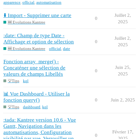
apparence
,
official
,
automatisation
⬇️ Import - Supprimer une carte
Juillet 2,
0
2025
🆕 Evolutions Kantree
:date: Champ de type Date -
Juillet 2,
Affichage et option de sélection
0
2025
🆕 Evolutions Kantree
official
,
date
Fonction array_merge() -
Concaténer une sélection de
Juin 25,
0
valeurs de champs Libellés
2025
💡Tips
kql
📊 Vue Dashboard - Utiliser la
fonction query()
0
Juin 2, 2025
💡Tips
dashboard
,
kql
:tada: Kantree version 10.6 - Vue
Gantt, Navigation dans les
automatisations, Configuration
Février 17,
0
visibilité par vue, Verrouiller un
2025