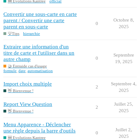
🆕 Evolutions Kantree
official
Convertir une sous-carte en carte
parent / Convertir une carte
Octobre 8,
0
parent en sous-carte
2025
💡Tips
hierarchie
Extraire une information d'un
titre de carte et l'utiliser dans un
Septembre
0
autre champ
19, 2025
🤝 Entraide cas d'usage
formule
,
date
,
automatisation
Import choix multiple
Septembre 4,
2
2025
👋 Bienvenue !
Report View Question
Juillet 25,
2
2025
👋 Bienvenue !
Menu Apparence - Déclencher
Juillet 2,
une règle depuis la barre d'outils
0
2025
🆕 Evolutions Kantree