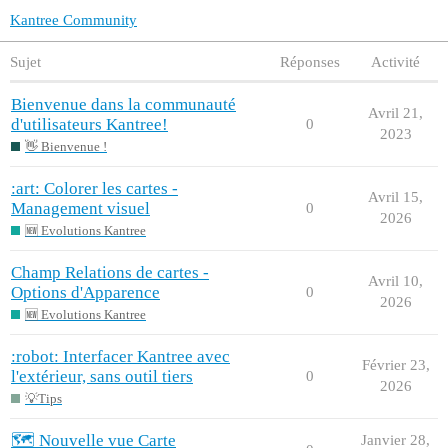
Kantree Community
Sujet
Réponses
Activité
Bienvenue dans la communauté
Avril 21,
d'utilisateurs Kantree!
0
2023
👋 Bienvenue !
:art: Colorer les cartes -
Avril 15,
Management visuel
0
2026
🆕 Evolutions Kantree
Champ Relations de cartes -
Avril 10,
Options d'Apparence
0
2026
🆕 Evolutions Kantree
:robot: Interfacer Kantree avec
Février 23,
l'extérieur, sans outil tiers
0
2026
💡Tips
🗺️ Nouvelle vue Carte
Janvier 28,