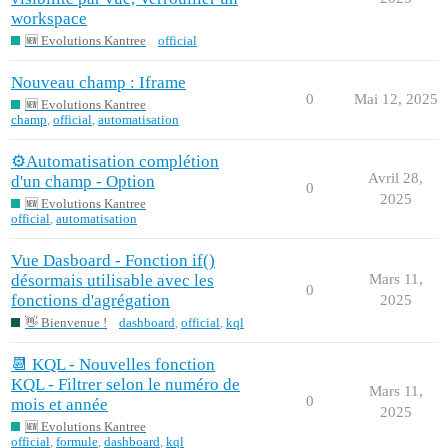
workspace
🆕 Evolutions Kantree
official
Nouveau champ : Iframe
0
Mai 12, 2025
🆕 Evolutions Kantree
champ
,
official
,
automatisation
⚙️Automatisation complétion
Avril 28,
d'un champ - Option
0
2025
🆕 Evolutions Kantree
official
,
automatisation
Vue Dasboard - Fonction if()
désormais utilisable avec les
Mars 11,
0
fonctions d'agrégation
2025
👋 Bienvenue !
dashboard
,
official
,
kql
📆 KQL - Nouvelles fonction
KQL - Filtrer selon le numéro de
Mars 11,
0
mois et année
2025
🆕 Evolutions Kantree
official
,
formule
,
dashboard
,
kql