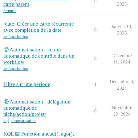
0
carte parent
2025
formule
:date: Créer une carte récurrente
Janvier 13,
avec complétion de la date
0
2025
automatisation
🧐 Automatisation - action
automatique de contrôle dans un
Décembre
0
workflow
11, 2024
automatisation
Décembre 9,
Filtre sur une période
1
2024
🤩 Automatisation - délégation
automatique de
Novembre
0
tâche/action/projet/
29, 2024
kql
,
automatisation
KQL 📅 Fonction ahead(), ago(),