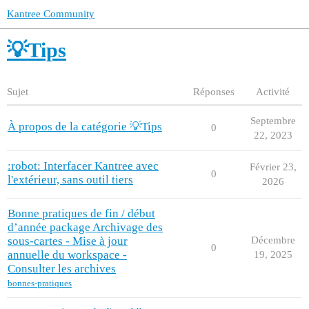
Kantree Community
💡Tips
Sujet
Réponses
Activité
Septembre
À propos de la catégorie 💡Tips
0
22, 2023
:robot: Interfacer Kantree avec
Février 23,
0
l'extérieur, sans outil tiers
2026
Bonne pratiques de fin / début
d’année package Archivage des
sous-cartes - Mise à jour
Décembre
0
annuelle du workspace -
19, 2025
Consulter les archives
bonnes-pratiques