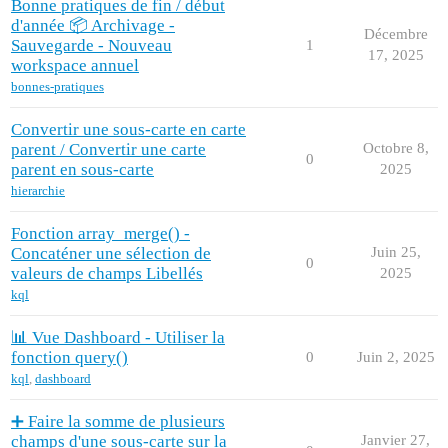
Bonne pratiques de fin / début
d'année 📦 Archivage -
Décembre
Sauvegarde - Nouveau
1
17, 2025
workspace annuel
bonnes-pratiques
Convertir une sous-carte en carte
parent / Convertir une carte
Octobre 8,
0
parent en sous-carte
2025
hierarchie
Fonction array_merge() -
Concaténer une sélection de
Juin 25,
0
valeurs de champs Libellés
2025
kql
📊 Vue Dashboard - Utiliser la
fonction query()
0
Juin 2, 2025
kql
,
dashboard
➕ Faire la somme de plusieurs
champs d'une sous-carte sur la
Janvier 27,