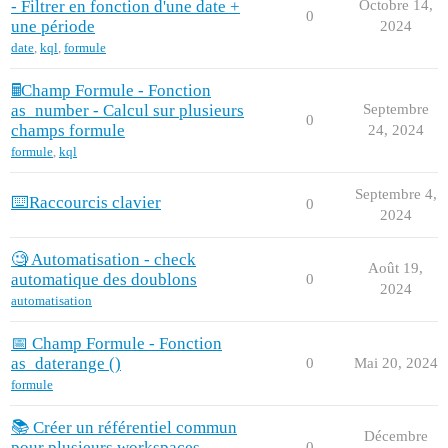
- Filtrer en fonction d'une date +
Octobre 14,
0
une période
2024
date
,
kql
,
formule
🖩Champ Formule - Fonction
as_number - Calcul sur plusieurs
Septembre
0
champs formule
24, 2024
formule
,
kql
Septembre 4,
⌨️Raccourcis clavier
0
2024
🧐 Automatisation - check
Août 19,
automatique des doublons
0
2024
automatisation
📅 Champ Formule - Fonction
as_daterange ()
0
Mai 20, 2024
formule
📚 Créer un référentiel commun
Décembre
pour plusieurs workspaces
0